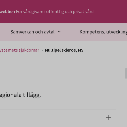
rwebben
För vårdgivare i offentlig och privat vård
Samverkan och avtal
Kompetens, utveckling
ystemets sjukdomar
Multipel skleros, MS
gionala tillägg.