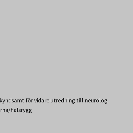
Norbotten.
yndsamt för vidare utredning till neurolog.
ärna/halsrygg