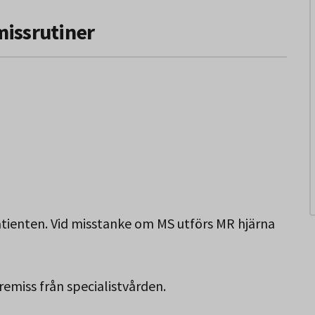
missrutiner
ienten. Vid misstanke om MS utförs MR hjärna
r remiss från specialistvården.