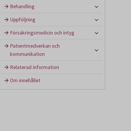
Undermeny: B
Behandling
Undermeny: U
Uppföljning
Undermeny: Fö
Försäkringsmedicin och intyg
Patientmedverkan och
Undermeny: P
kommunikation
Relaterad information
Om innehållet