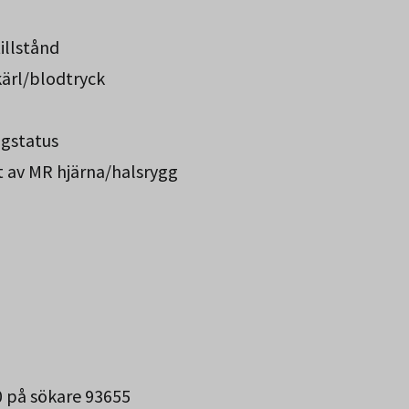
illstånd
kärl/blodtryck
gstatus
t av MR hjärna/halsrygg
0 på sökare 93655