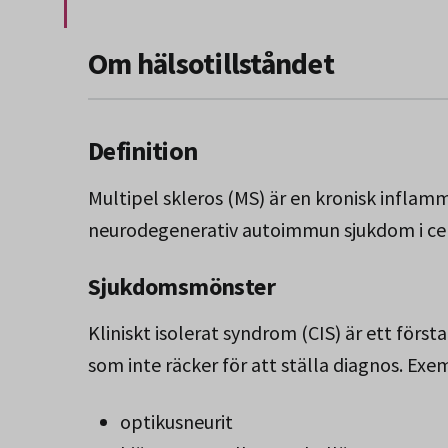
Slut på stycket som endast gäller Region 
Om hälsotillståndet
Definition
Multipel skleros (MS) är en kronisk inflam
neurodegenerativ autoimmun sjukdom i cen
Sjukdomsmönster
Kliniskt isolerat syndrom (CIS) är ett för
som inte räcker för att ställa diagnos. Ex
optikusneurit