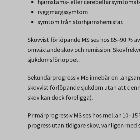
hjärnstams- eller cerebellär symtomat
ryggmärgssymtom
symtom från storhjärnshemisfär.
Skovvist förlöpande MS ses hos 85–90 % av
omväxlande skov och remission. Skovfrekv
sjukdomsförloppet.
Sekundärprogressiv MS innebär en långsam s
skovvist förlöpande sjukdom utan att denn
skov kan dock föreligga).
Primärprogressiv MS ses hos mellan 10–15
progress utan tidigare skov, vanligen me