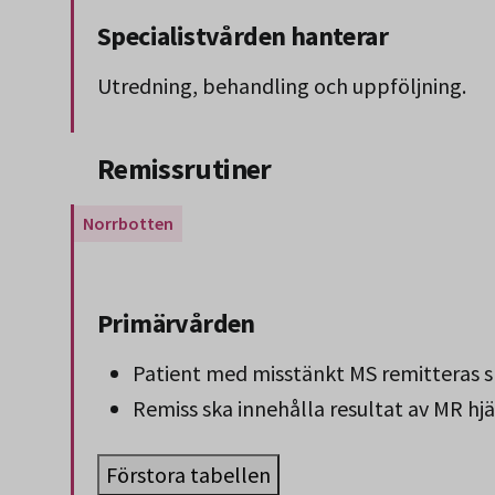
Specialistvården hanterar
Utredning, behandling och uppföljning.
Slut på stycket som endast gäller Region 
Remissrutiner
Gäller endast för Region Norrbotten.
Primärvården
Patient med misstänkt MS remitteras sk
Remiss ska innehålla resultat av MR hj
Förstora tabellen