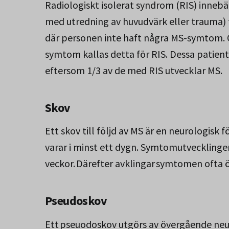
Radiologiskt isolerat syndrom (RIS) innebä
med utredning av huvudvärk eller trauma)
där personen inte haft några MS-symtom. O
symtom kallas detta för RIS. Dessa patient
eftersom 1/3 av de med RIS utvecklar MS.
Skov
Ett skov till följd av MS är en neurologisk
varar i minst ett dygn. Symtomutvecklinge
veckor. Därefter avklingar symtomen ofta ö
Pseudoskov
Ett pseuodoskov utgörs av övergående ne