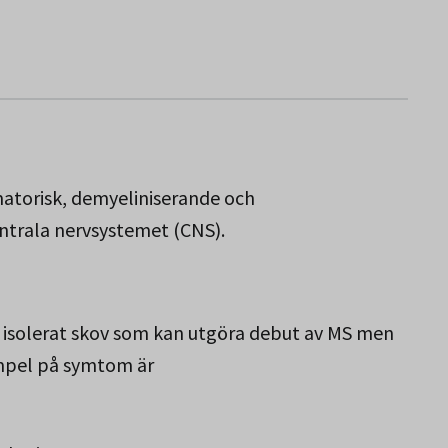
Norbotten.
matorisk, demyeliniserande och
trala nervsystemet (CNS).
sta isolerat skov som kan utgöra debut av MS men
empel på symtom är