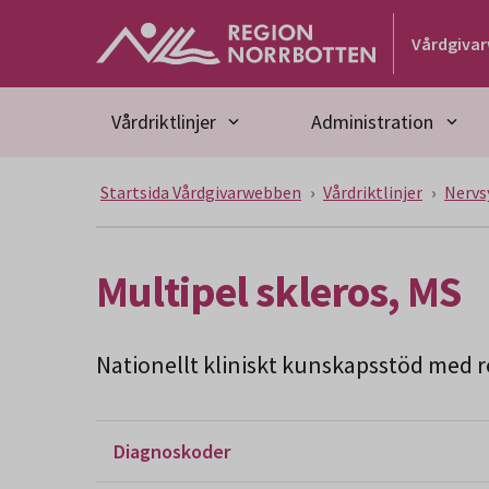
Gå till huvudmeny
Gå till övergripande innehåll
Gå till sidfoten
Vårdgiva
Vårdriktlinjer
Administration
Startsida Vårdgivarwebben
Vårdriktlinjer
Nervs
Multipel skleros, MS
Nationellt kliniskt kunskapsstöd med re
Diagnoskoder