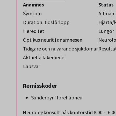
Anamnes
Status
Symtom
Allmänt
Duration, tidsförlopp
Hjärta/
Hereditet
Lungor
Optikus neurit i anamnesen
Neurolo
Tidigare och nuvarande sjukdomar
Resulta
Aktuella läkemedel
Labsvar
Remisskoder
Sunderbyn: lbrehabneu
Neurologkonsult nås kontorstid 8:00 -16:0