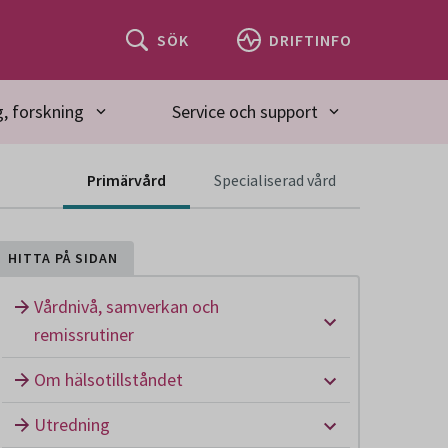
SÖK
DRIFTINFO
, forskning
Service och support
Innehåll för spec
Primärvård
Specialiserad vård
HITTA PÅ SIDAN
Vårdnivå, samverkan och
Undermeny: Vå
remissrutiner
Undermeny: Om
Om hälsotillståndet
Undermeny: U
Utredning