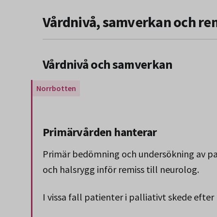
Vårdnivå, samverkan och re
Vårdnivå och samverkan
Gäller endast för Region Norrbotten.
Primärvården hanterar
Primär bedömning och undersökning av pat
och halsrygg inför remiss till neurolog.
I vissa fall patienter i palliativt skede efte