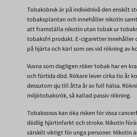
Tobaksbruk är på individnivå den enskilt st
tobaksplantan och innehåller nikotin sa
att framställa nikotin utan tobak ur toba
tobaksfri produkt. E-cigaretter innehåller 
på hjärta och kärl som ses vid rökning av k
Vuxna som dagligen röker tobak har en kraft
och förtida död. Rökare lever cirka tio år k
dessutom sju till åtta år av full hälsa. Rökn
miljötobaksrök, så kallad passiv rökning.
Tobakssnus kan öka risken för vissa cancer
dödlig hjärtinfarkt och stroke. Nikotin förä
särskilt viktigt för unga personer. Nikotin