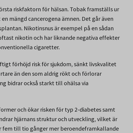
örsta riskfaktorn för hälsan. Tobak framställs ur
mt en mängd cancerogena ämnen. Det går även
ksplantan. Nikotinsnus är exempel på en sådan
oftast nikotin och har liknande negativa effekter
onventionella cigaretter.
igt förhöjd risk för sjukdom, sänkt livskvalitet
ortare än den som aldrig rökt och förlorar
ing bidrar också starkt till ohälsa via
former och ökar risken för typ 2-diabetes samt
ndrar hjärnans struktur och utveckling, vilket är
 är fem till tio gånger mer beroendeframkallande