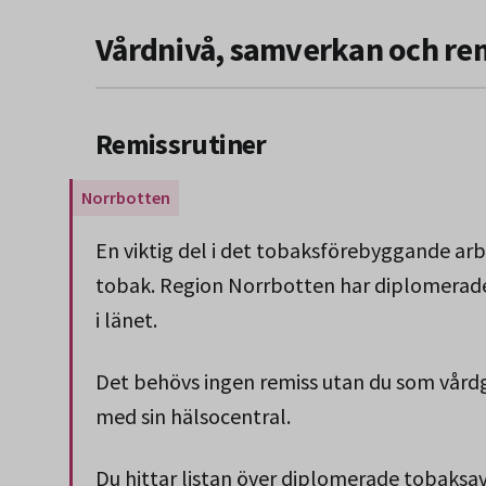
Vårdnivå, samverkan och re
Remissrutiner
Gäller endast för Region Norrbotten.
En viktig del i det tobaksförebyggande arbe
tobak. Region Norrbotten har diplomerade
i länet.
Det behövs ingen remiss utan du som vårdgi
med sin hälsocentral.
Du hittar listan över diplomerade tobaksav