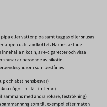
, pipa eller vattenpipa samt tuggas eller snusas
derläppen och tandköttet. Närbesläktade
nnehålla nikotin, är e-cigaretter och vissa
er snusar är beroende av nikotin.
beroendesyndrom som består av:
 sug och abstinensbesvär)
kna något, bli lättirriterad)
 tillsammans med andra rökare, feströkning)
ssa sammanhang som till exempel efter maten