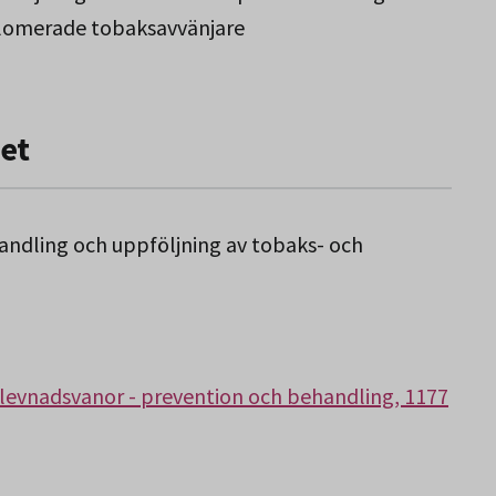
lomerade tobaksavvänjare
Norbotten.
et
ndling och uppföljning av tobaks- och
evnadsvanor - prevention och behandling, 1177