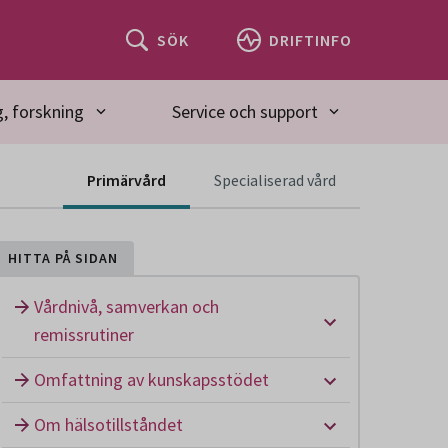
SÖK
DRIFTINFO
, forskning
Service och support
Innehåll för spec
Primärvård
Specialiserad vård
HITTA PÅ SIDAN
Vårdnivå, samverkan och
Undermeny: Vå
remissrutiner
Undermeny: O
Omfattning av kunskapsstödet
Undermeny: Om
Om hälsotillståndet