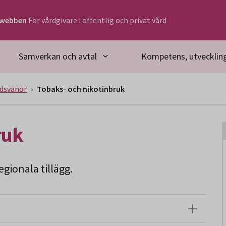
rwebben
För vårdgivare i offentlig och privat vård
Samverkan och avtal
Kompetens, utveckling
dsvanor
Tobaks- och nikotinbruk
ruk
gionala tillägg.