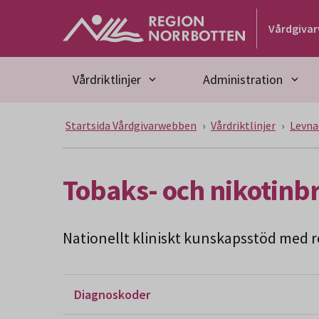
Gå till huvudmeny
Gå till övergripande innehåll
Gå till sidfoten
Vårdgiva
Vårdriktlinjer
Administration
Startsida Vårdgivarwebben
Vårdriktlinjer
Levna
Tobaks- och nikotinb
Nationellt kliniskt kunskapsstöd med re
Diagnoskoder