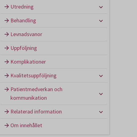
Undermeny: U
Utredning
Undermeny: B
Behandling
Levnadsvanor
Uppföljning
Komplikationer
Undermeny: Kv
Kvalitetsuppföljning
Patientmedverkan och
Undermeny: P
kommunikation
Undermeny: Re
Relaterad information
Om innehållet