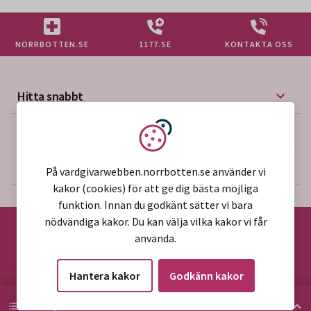
NORRBOTTEN.SE
1177.SE
KONTAKTA OSS
Hitta snabbt
Mer på vårdgivarwebben
Vi använder kakor
Om webbplatsen
På vardgivarwebben.norrbotten.se använder vi
kakor (cookies) för att ge dig bästa möjliga
funktion. Innan du godkänt sätter vi bara
nödvändiga kakor. Du kan välja vilka kakor vi får
använda.
©2026 Region Norrbotten
Hantera kakor
Godkänn kakor
Alla rättigheter reserverade
HITTA PÅ SIDAN
Hitta på sidan