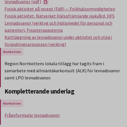
levnadsvanor (pdf)
Fysisk aktivitet på recept (FaR) — Folkhälsomyndigheten
Fysisk aktivitet, Nätverket Hälsofrämjande sjukvård, HFS
Levnadsvanor (verktyg och hjälpmedel för personal och
patienter), Fysioterapeuterna
Kartläggning av levnadsvanor under aktivitet och stöd i
förändringsprocessen (verktyg)
Gäller endast för Region Norrbotten.
Region Norrbottens lokala tillägg har tagits fram i
samarbete med allmänläkarkonsult (ALK) för levnadsvanor
samt LPO levnadsvanor.
Slut på stycket som endast gäller Region Norbotten.
Kompletterande underlag
Gäller endast för Region Norrbotten.
Frågeformulär levnadsvanor