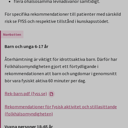
flera ohälsosamma levnadsvanor samtidigt.
För specifika rekommendationer till patienter med särskild
risk se FYSS och respektive tillstånd i kunskapsstödet.
Gäller endast för Region Norrbotten.
Barn och unga 6-17 år
Återhämtning är viktigt för idrottsaktiva barn. Därför har
Folkhälsomyndigheten gjort ett förtydligande i
rekommendationen att barn och ungdomar i genomsnitt
bör vara fysiskt aktiva 60 minuter per dag.
Rek-barn.pdf (fyss.se)
Rekommendationer för fysisk aktivitet och stillasittande
(folkhälsomyndigheten)
Vuxna personer 18-65 år