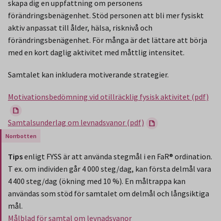
skapa dig en uppfattning om personens
förändringsbenägenhet. Stöd personen att bli mer fysiskt
aktiv anpassat till ålder, hälsa, risknivå och
förändringsbenägenhet. För många är det lättare att börja
med en kort daglig aktivitet med måttlig intensitet.
Samtalet kan inkludera motiverande strategier.
Motivationsbedömning vid otillräcklig fysisk aktivitet (pdf)
Samtalsunderlag om levnadsvanor (pdf)
Gäller endast för Region Norrbotten.
Tips
enligt FYSS är att använda stegmål i en FaR® ordination.
T ex. om individen går 4 000 steg/dag, kan första delmål vara
4 400 steg/dag (ökning med 10 %). En måltrappa kan
användas som stöd för samtalet om delmål och långsiktiga
mål.
Målblad för samtal om levnadsvanor