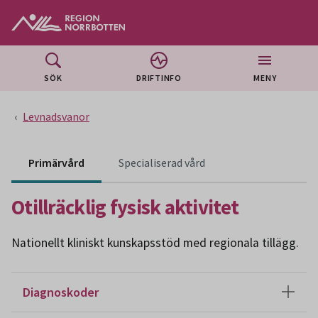
Gå till huvudmeny
Gå till övergripande innehåll
Gå till sidfoten
SÖK
DRIFTINFO
MENY
Levnadsvanor
Innehåll för specialiser
Primärvård
Specialiserad vård
Otillräcklig fysisk aktivitet
Nationellt kliniskt kunskapsstöd med regionala tillägg.
Diagnoskoder