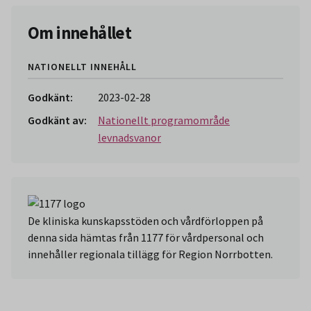
Slut på stycket som endast gäller Region Norbotten.
Om innehållet
NATIONELLT INNEHÅLL
Godkänt:
2023-02-28
Godkänt av:
Nationellt programområde
levnadsvanor
De kliniska kunskapsstöden och vårdförloppen på
denna sida hämtas från 1177 för vårdpersonal och
innehåller regionala tillägg för Region Norrbotten.