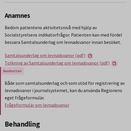
Anamnes
Bedöm patientens aktivitetsnivå med hjälp av
Socialstyrelsens indikatorfrågor. Patienten kan med fördel
besvara Samtalsunderlag om levnadsvanor innan besöket.
Samtalsunderlag om levnadsvanor (pdf)
Tolkning av Samtalsunderlag om levnadsvanor (pdf)
Gäller endast för Region Norrbotten.
Både som samtalsunderlag och som stöd för registrering av
levnadsvanor i journalsystemet, kan du använda Regionens
eget frågeformulär.
Frågeformulär om levnadsvanor
Slut på stycket som endast gäller Region Norbotten.
Behandling