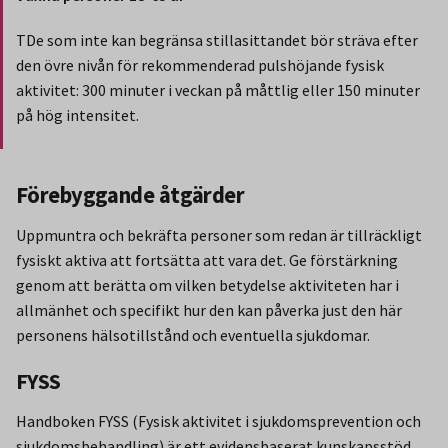
TDe som inte kan begränsa stillasittandet bör sträva efter
den övre nivån för rekommenderad pulshöjande fysisk
aktivitet: 300 minuter i veckan på måttlig eller 150 minuter
på hög intensitet.
Slut på stycket som endast gäller Region Norbotten.
Förebyggande åtgärder
Uppmuntra och bekräfta personer som redan är tillräckligt
fysiskt aktiva att fortsätta att vara det. Ge förstärkning
genom att berätta om vilken betydelse aktiviteten har i
allmänhet och specifikt hur den kan påverka just den här
personens hälsotillstånd och eventuella sjukdomar.
FYSS
Handboken FYSS (Fysisk aktivitet i sjukdomsprevention och
sjukdomsbehandling) är ett evidensbaserat kunskapsstöd,