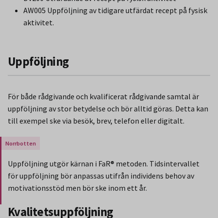
AW005 Uppföljning av tidigare utfärdat recept på fysisk
aktivitet.
Uppföljning
För både rådgivande och kvalificerat rådgivande samtal är
uppföljning av stor betydelse och bör alltid göras. Detta kan
till exempel ske via besök, brev, telefon eller digitalt.
Gäller endast för Region Norrbotten.
Uppföljning utgör kärnan i FaR® metoden. Tidsintervallet
för uppföljning bör anpassas utifrån individens behov av
motivationsstöd men bör ske inom ett år.
Slut på stycket som endast gäller Region Norbotten.
Kvalitetsuppföljning