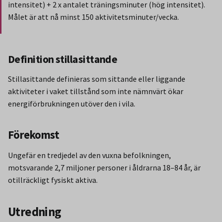
intensitet) + 2 x antalet träningsminuter (hög intensitet).
Målet är att nå minst 150 aktivitetsminuter/vecka.
Slut på stycket som endast gäller Region Norbotten.
Definition stillasittande
Stillasittande definieras som sittande eller liggande
aktiviteter i vaket tillstånd som inte nämnvärt ökar
energiförbrukningen utöver den i vila.
Förekomst
Ungefär en tredjedel av den vuxna befolkningen,
motsvarande 2,7 miljoner personer i åldrarna 18–84 år, är
otillräckligt fysiskt aktiva.
Utredning