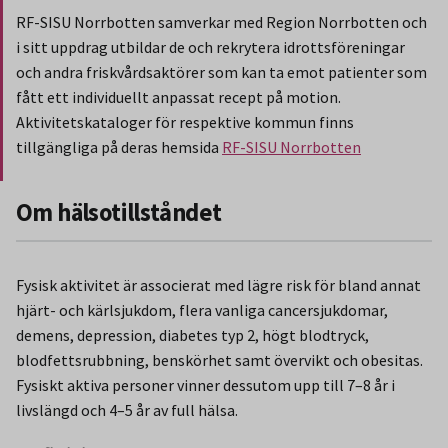
RF-SISU Norrbotten samverkar med Region Norrbotten och
i sitt uppdrag utbildar de och rekrytera idrottsföreningar
och andra friskvårdsaktörer som kan ta emot patienter som
fått ett individuellt anpassat recept på motion.
Aktivitetskataloger för respektive kommun finns
tillgängliga på deras hemsida
RF-SISU Norrbotten
Slut på stycket som endast gäller Region Norbotten.
Om hälsotillståndet
Fysisk aktivitet är associerat med lägre risk för bland annat
hjärt- och kärlsjukdom, flera vanliga cancersjukdomar,
demens, depression, diabetes typ 2, högt blodtryck,
blodfettsrubbning, benskörhet samt övervikt och obesitas.
Fysiskt aktiva personer vinner dessutom upp till 7–8 år i
livslängd och 4–5 år av full hälsa.