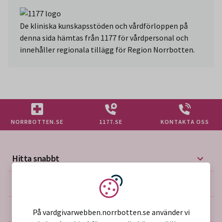
De kliniska kunskapsstöden och vårdförloppen på
denna sida hämtas från 1177 för vårdpersonal och
innehåller regionala tillägg för Region Norrbotten.
NORRBOTTEN.SE
1177.SE
KONTAKTA OSS
Hitta snabbt
Mer på vårdgivarwebben
Vi använder kakor
Om webbplatsen
På vardgivarwebben.norrbotten.se använder vi