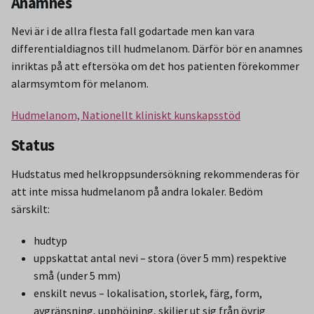
Anamnes
Nevi är i de allra flesta fall godartade men kan vara
differentialdiagnos till hudmelanom. Därför bör en anamnes
inriktas på att eftersöka om det hos patienten förekommer
alarmsymtom för melanom.
Hudmelanom, Nationellt kliniskt kunskapsstöd
Status
Hudstatus med helkroppsundersökning rekommenderas för
att inte missa hudmelanom på andra lokaler. Bedöm
särskilt:
hudtyp
uppskattat antal nevi – stora (över 5 mm) respektive
små (under 5 mm)
enskilt nevus – lokalisation, storlek, färg, form,
avgränsning, upphöjning, skiljer ut sig från övrig