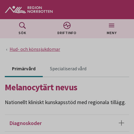
Gå till huvudmeny
Gå till övergripande innehåll
Gå till sidfoten
SÖK
DRIFTINFO
MENY
Hud- och könssjukdomar
Innehåll för specialiser
Primärvård
Specialiserad vård
Melanocytärt nevus
Nationellt kliniskt kunskapsstöd med regionala tillägg.
Diagnoskoder