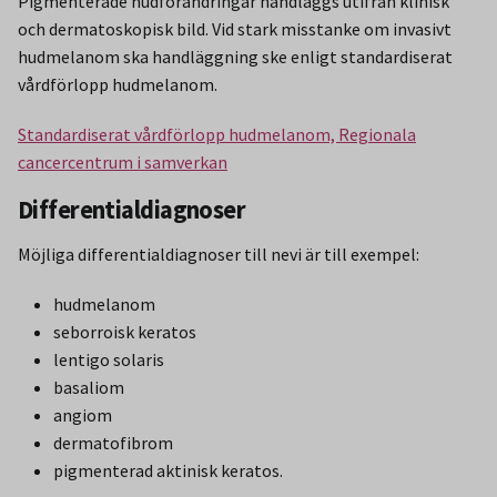
Pigmenterade hudförändringar handläggs utifrån klinisk
och dermatoskopisk bild. Vid stark misstanke om invasivt
hudmelanom ska handläggning ske enligt standardiserat
vårdförlopp hudmelanom.
Standardiserat vårdförlopp hudmelanom, Regionala
cancercentrum i samverkan
Differentialdiagnoser
Möjliga differentialdiagnoser till nevi är till exempel:
hudmelanom
seborroisk keratos
lentigo solaris
basaliom
angiom
dermatofibrom
pigmenterad aktinisk keratos.