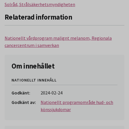
Solråd, Strålsäkerhetsmyndigheten
Relaterad information
Nationellt vårdprogram malignt melanom, Regionala
cancercentrum i samverkan
Om innehållet
NATIONELLT INNEHÅLL
Godkänt:
2024-02-24
Godkänt av:
Nationellt programområde hud- och
könssjukdomar