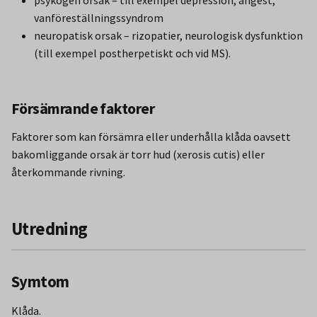
psykogen orsak – till exempel depression, ångest,
vanföreställningssyndrom
neuropatisk orsak – rizopatier, neurologisk dysfunktion
(till exempel postherpetiskt och vid MS).
Försämrande faktorer
Faktorer som kan försämra eller underhålla klåda oavsett
bakomliggande orsak är torr hud (xerosis cutis) eller
återkommande rivning.
Utredning
Symtom
Klåda.