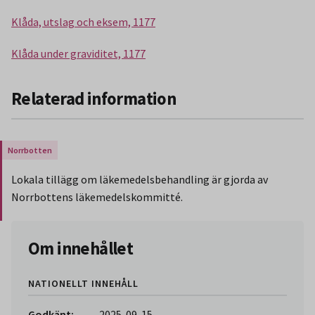
Klåda, utslag och eksem, 1177
Klåda under graviditet, 1177
Relaterad information
Gäller endast för Region Norrbotten.
Lokala tillägg om läkemedelsbehandling är gjorda av
Norrbottens läkemedelskommitté.
Slut på stycket som endast gäller Region Norbotten.
Om innehållet
NATIONELLT INNEHÅLL
Godkänt:
2025-09-15