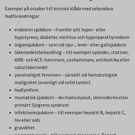
Exempel på orsaker till kronisk klåda med sekundära
hudförändringar:
endokrin sjukdom – framför allt hyper- eller
hypotyreos, diabetes mellitus och hyperparathyroidism
organsjukdom – som vid njur-, lever- eller gallsjukdom
läkemedelsbehandling – till exempel opioider, statiner,
ARB- och ACE-hämmare, coxhämmare, antibiotika eller
naturläkemedel
paramalignt fenomen – särskilt vid hematologisk
malignitet (ovanligt vid solid tumör)
hudlymfom
reumatisk sjukdom – dermatomyosit, sklerodermi eller
primärt Sjögrens syndrom
infektionssjukdom – till exempel hepatit B, hepatit C,
hiv eller aids
graviditet