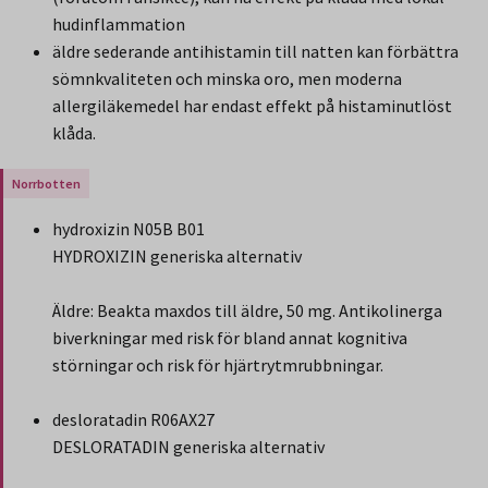
hudinflammation
äldre sederande antihistamin till natten kan förbättra
sömnkvaliteten och minska oro, men moderna
allergiläkemedel har endast effekt på histaminutlöst
klåda.
Gäller endast för Region Norrbotten.
hydroxizin N05B B01
HYDROXIZIN generiska alternativ
Äldre: Beakta maxdos till äldre, 50 mg. Antikolinerga
biverkningar med risk för bland annat kognitiva
störningar och risk för hjärtrytmrubbningar.
desloratadin R06AX27
DESLORATADIN generiska alternativ