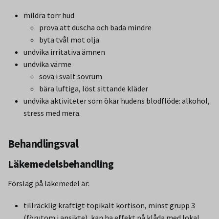
mildra torr hud
prova att duscha och bada mindre
byta tvål mot olja
undvika irritativa ämnen
undvika värme
sova i svalt sovrum
bära luftiga, löst sittande kläder
undvika aktiviteter som ökar hudens blodflöde: alkohol,
stress med mera.
Behandlingsval
Läkemedelsbehandling
Förslag på läkemedel är:
tillräcklig kraftigt topikalt kortison, minst grupp 3
(förutom i ansikte), kan ha effekt på klåda med lokal