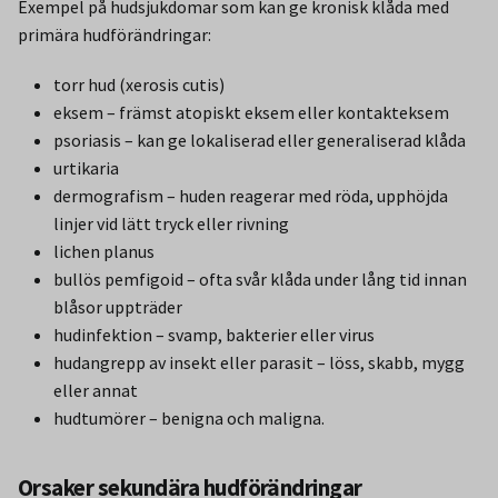
Exempel på hudsjukdomar som kan ge kronisk klåda med
primära hudförändringar:
torr hud (xerosis cutis)
eksem – främst atopiskt eksem eller kontakteksem
psoriasis – kan ge lokaliserad eller generaliserad klåda
urtikaria
dermografism – huden reagerar med röda, upphöjda
linjer vid lätt tryck eller rivning
lichen planus
bullös pemfigoid – ofta svår klåda under lång tid innan
blåsor uppträder
hudinfektion – svamp, bakterier eller virus
hudangrepp av insekt eller parasit – löss, skabb, mygg
eller annat
hudtumörer – benigna och maligna.
Orsaker sekundära hudförändringar