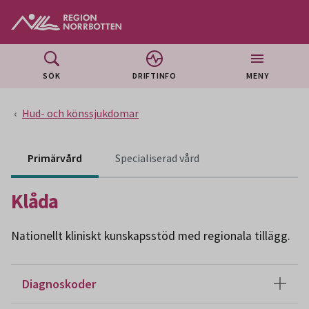
Gå till huvudmeny
Gå till övergripande innehåll
Gå till sidfoten
SÖK
DRIFTINFO
MENY
Hud- och könssjukdomar
Innehåll för specialiser
Primärvård
Specialiserad vård
Klåda
Nationellt kliniskt kunskapsstöd med regionala tillägg.
Diagnoskoder