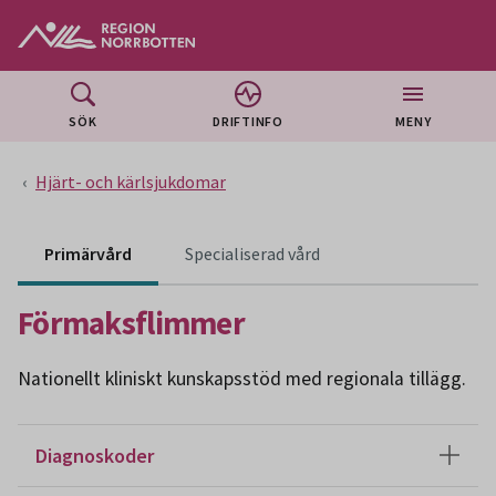
Gå till huvudmeny
Gå till övergripande innehåll
Gå till sidfoten
SÖK
DRIFTINFO
MENY
Hjärt- och kärlsjukdomar
Innehåll för specialiser
Primärvård
Specialiserad vård
Förmaksflimmer
Nationellt kliniskt kunskapsstöd med regionala tillägg.
Diagnoskoder