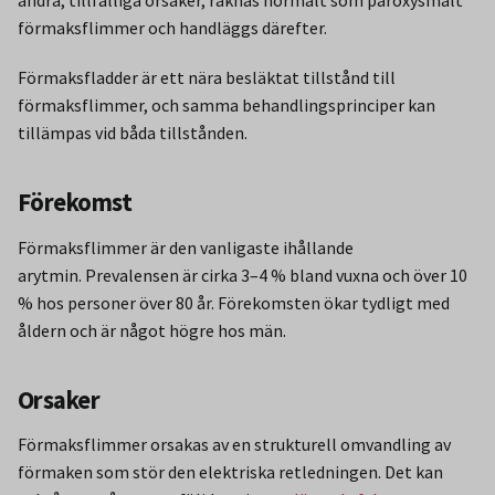
andra, tillfälliga orsaker, räknas normalt som paroxysmalt
förmaksflimmer och handläggs därefter.
Förmaksfladder är ett nära besläktat tillstånd till
förmaksflimmer, och samma behandlingsprinciper kan
tillämpas vid båda tillstånden.
Förekomst
Förmaksflimmer är den vanligaste ihållande
arytmin. Prevalensen är cirka 3–4 % bland vuxna och över 10
% hos personer över 80 år. Förekomsten ökar tydligt med
åldern och är något högre hos män.
Orsaker
Förmaksflimmer orsakas av en strukturell omvandling av
förmaken som stör den elektriska retledningen. Det kan