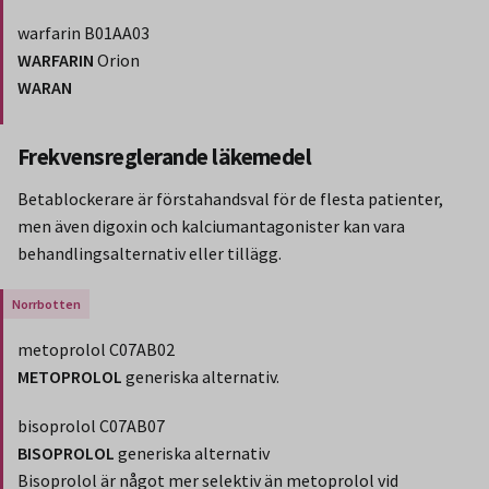
warfarin B01AA03
WARFARIN
Orion
WARAN
Slut på stycket som endast gäller Region Norbotten.
Frekvensreglerande läkemedel
Betablockerare är förstahandsval för de flesta patienter,
men även digoxin och kalciumantagonister kan vara
behandlingsalternativ eller tillägg.
Gäller endast för Region Norrbotten.
metoprolol C07AB02
METOPROLOL
generiska alternativ.
bisoprolol C07AB07
BISOPROLOL
generiska alternativ
Bisoprolol är något mer selektiv än metoprolol vid