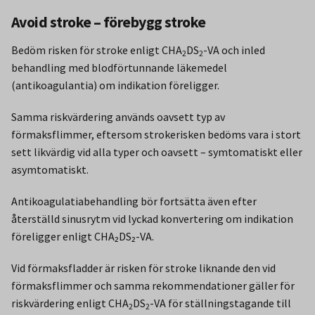
Avoid stroke – förebygg stroke
Bedöm risken för stroke enligt CHA
DS
-VA och inled
2
2
behandling med blodförtunnande läkemedel
(antikoagulantia) om indikation föreligger.
Samma riskvärdering används oavsett typ av
förmaksflimmer, eftersom strokerisken bedöms vara i stort
sett likvärdig vid alla typer och oavsett – symtomatiskt eller
asymtomatiskt.
Antikoagulatiabehandling bör fortsätta även efter
återställd sinusrytm vid lyckad konvertering om indikation
föreligger enligt CHA₂DS₂-VA.
Vid förmaksfladder är risken för stroke liknande den vid
förmaksflimmer och samma rekommendationer gäller för
riskvärdering enligt CHA
DS
-VA för ställningstagande till
2
2