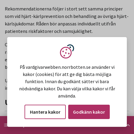
Rekommendationerna följer i stort sett samma principer
som vid hjärt-kärlprevention och behandling av övriga hjärt-
kärlsjukdomar. Råden bör anpassas individuellt utifrån
patientens riskfaktorer och samsjuklighet.
Obesitas och förhöjd alkoholkonsumtion ökar avsevärt
risken för recidiv av förmaksflimmer och försvårar en
Vi använder kakor
effektiv rytmkontrollstrategi. Alkoholkonsumtionen bör
På vardgivarwebben.norrbotten.se använder vi
begränsas till högst tre standardglas per vecka.
kakor (cookies) för att ge dig bästa möjliga
Uppmuntra till fysisk aktivitet. Förmaksflimmer medför
funktion. Innan du godkänt sätter vi bara
inga specifika restriktioner när det gäller fysisk aktivitet.
nödvändiga kakor. Du kan välja vilka kakor vi får
använda.
Uppföljning
Hantera kakor
Godkänn kakor
HITTA PÅ SIDAN
Uppföljning bör anpassas efter individuella riskfaktorer,
Hitta på sidan
samsjuklighet och komplikationsrisk.