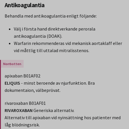
Antikoagulantia
Behandla med antikoagulantia enligt följande:
Välj i första hand direktverkande perorala
antikoagulantia (DOAK).
Warfarin rekommenderas vid mekanisk aortaklaff eller
vid måttlig till uttalad mitralisstenos.
Gäller endast för Region Norrbotten.
apixaban B01AF02
ELIQUIS
- minst beroende av njurfunktion. Bra
dokumentaion, välbeprövat.
rivaroxaban B01AF01
RIVAROXABAN
Generiska alternativ.
Alternativ till apixaban vid nyinsättning hos patienter med
låg blödningsrisk.