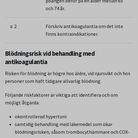
poängen beror på en ålder mellan 65
och 74 år.
≥ 2
Förskriv antikoagulantia om det inte
finns kontraindikationer.
Blödningsrisk vid behandling med
antikoagulantia
Risken för blödning är högre hos äldre, vid njursvikt och hos
personer som haft tidigare allvarlig blödning.
Följande riskfaktorer är viktiga att identifiera och om
möjligt åtgärda:
okontrollerad hypertoni
samtidig behandling med läkemedel som ökar
blödningsrisken, såsom trombocythämmare och COX-