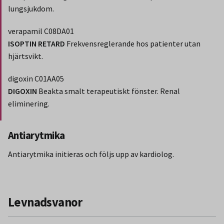
lungsjukdom.
verapamil C08DA01
ISOPTIN RETARD
Frekvensreglerande hos patienter utan
hjärtsvikt.
digoxin C01AA05
DIGOXIN
Beakta smalt terapeutiskt fönster. Renal
eliminering.
Slut på stycket som endast gäller Region Norbotten.
Antiarytmika
Antiarytmika initieras och följs upp av kardiolog.
Levnadsvanor