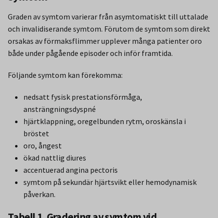
Graden av symtom varierar från asymtomatiskt till uttalade
och invalidiserande symtom. Förutom de symtom som direkt
orsakas av förmaksflimmer upplever många patienter oro
både under pågående episoder och inför framtida.
Följande symtom kan förekomma:
nedsatt fysisk prestationsförmåga,
ansträngningsdyspné
hjärtklappning, oregelbunden rytm, oroskänsla i
bröstet
oro, ångest
ökad nattlig diures
accentuerad angina pectoris
symtom på sekundär hjärtsvikt eller hemodynamisk
påverkan.
Tabell 1. Gradering av symtom vid