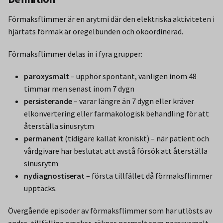
Förmaksflimmer är en arytmi där den elektriska aktiviteten i
hjärtats förmak är oregelbunden och okoordinerad.
Förmaksflimmer delas in i fyra grupper:
paroxysmalt
– upphör spontant, vanligen inom 48
timmar men senast inom 7 dygn
persisterande
– varar längre än 7 dygn eller kräver
elkonvertering eller farmakologisk behandling för att
återställa sinusrytm
permanent
(tidigare kallat kroniskt) – när patient och
vårdgivare har beslutat att avstå försök att återställa
sinusrytm
nydiagnostiserat
– första tillfället då förmaksflimmer
upptäcks.
Övergående episoder av förmaksflimmer som har utlösts av