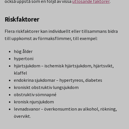
också uppstå som en följd av vissa
utlösande faktorer
.
Riskfaktorer
Flera riskfaktorer kan individuellt eller tillsammans bidra
till uppkomst av förmaksflimmer, till exempel:
hög ålder
hypertoni
hjärtsjukdom – ischemisk hjärtsjukdom, hjärtsvikt,
klaffel
endokrina sjukdomar – hypertyreos, diabetes
kroniskt obstruktiv lungsjukdom
obstruktiv sömnapné
kronisk njursjukdom
levnadsvanor – överkonsumtion av alkohol, rökning,
övervikt.