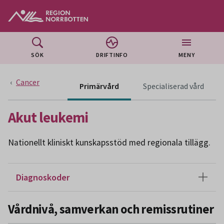
Gå till huvudmeny
Gå till övergripande innehåll
Gå till sidfoten
SÖK
DRIFTINFO
MENY
Cancer
Innehå
Primärvård
Specialiserad vård
Akut leukemi
Nationellt kliniskt kunskapsstöd med regionala tillägg.
Diagnoskoder
Vårdnivå, samverkan och remissrutiner