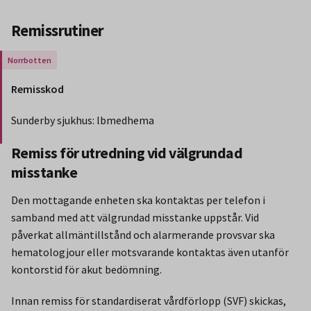
Remissrutiner
Gäller endast för Region Norrbotten.
Remisskod
Sunderby sjukhus: lbmedhema
Slut på stycket som endast gäller Region Norbotten.
Remiss för utredning vid välgrundad
misstanke
Den mottagande enheten ska kontaktas per telefon i
samband med att välgrundad misstanke uppstår. Vid
påverkat allmäntillstånd och alarmerande provsvar ska
hematologjour eller motsvarande kontaktas även utanför
kontorstid för akut bedömning.
Innan remiss för standardiserat vårdförlopp (SVF) skickas,