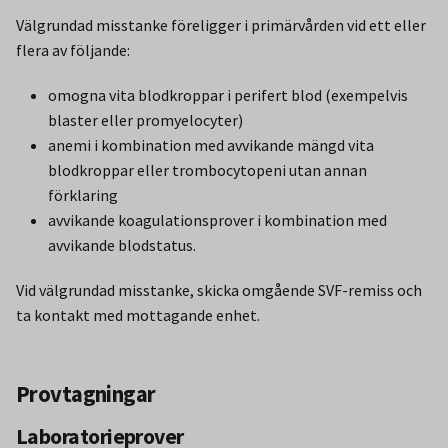
Välgrundad misstanke föreligger i primärvården vid ett eller
flera av följande:
omogna vita blodkroppar i perifert blod (exempelvis
blaster eller promyelocyter)
anemi i kombination med avvikande mängd vita
blodkroppar eller trombocytopeni utan annan
förklaring
avvikande koagulationsprover i kombination med
avvikande blodstatus.
Vid välgrundad misstanke, skicka omgående SVF-remiss och
ta kontakt med mottagande enhet.
Provtagningar
Laboratorieprover