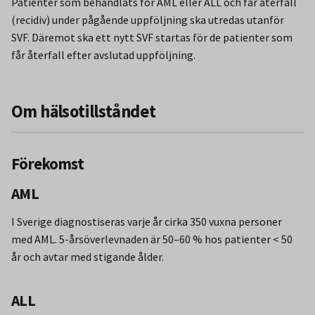
Patienter som behandlats för AML eller ALL och får återfall
(recidiv) under pågående uppföljning ska utredas utanför
SVF. Däremot ska ett nytt SVF startas för de patienter som
får återfall efter avslutad uppföljning.
Om hälsotillståndet
Förekomst
AML
I Sverige diagnostiseras varje år cirka 350 vuxna personer
med AML. 5-årsöverlevnaden är 50–60 % hos patienter < 50
år och avtar med stigande ålder.
ALL