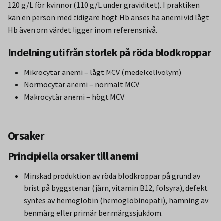
120 g/L för kvinnor (110 g/L under graviditet). I praktiken
kan en person med tidigare högt Hb anses ha anemi vid lågt
Hb även om värdet ligger inom referensnivå.
Indelning utifrån storlek på röda blodkroppar
Mikrocytär anemi – lågt MCV (medelcellvolym)
Normocytär anemi – normalt MCV
Makrocytär anemi – högt MCV
Orsaker
Principiella orsaker till anemi
Minskad produktion av röda blodkroppar på grund av
brist på byggstenar (järn, vitamin B12, folsyra), defekt
syntes av hemoglobin (hemoglobinopati), hämning av
benmärg eller primär benmärgssjukdom.