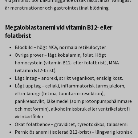
Vid järnbrist bör bakomliggande orsak fastställas. Vanligast
är menstruationer och gastrointestinal blödning.
Megaloblastanemi vid vitamin B12- eller
folatbrist
Blodbild – högt MCV, normala retikulocyter.
Övriga prover – lågt kobalamin, folat. Högt
homocystein (vitamin B12- eller folatbrist), MMA
(vitamin B12-brist).
Lågt intag – anorexi, strikt vegankost, ensidig kost.
Lågt upptag – celiaki, inflammatorisk tarmsjukdom,
efter kirurgi (fetma, tunntarmsresektion),
pankreassvikt, läkemedel (som protonpumpshämmare
och metformin), alkoholmissbruk eller ventrikelatrofi
vid ökad ålder.
Ökat folatbehov – graviditet, tyreotoxikos, talassemi.
Perniciös anemi (isolerad B12-brist) – långvarig kronisk