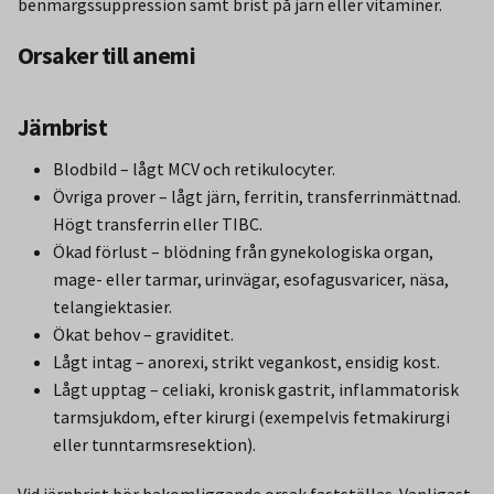
benmärgssuppression samt brist på järn eller vitaminer.
Orsaker till anemi
Järnbrist
Blodbild – lågt MCV och retikulocyter.
Övriga prover – lågt järn, ferritin, transferrinmättnad.
Högt transferrin eller TIBC.
Ökad förlust – blödning från gynekologiska organ,
mage- eller tarmar, urinvägar, esofagusvaricer, näsa,
telangiektasier.
Ökat behov – graviditet.
Lågt intag – anorexi, strikt vegankost, ensidig kost.
Lågt upptag – celiaki, kronisk gastrit, inflammatorisk
tarmsjukdom, efter kirurgi (exempelvis fetmakirurgi
eller tunntarmsresektion).