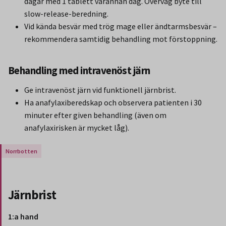
dagar med 1 tablett varannan dag. Överväg byte till
slow-release-beredning.
Vid kända besvär med trög mage eller ändtarmsbesvär –
rekommendera samtidig behandling mot förstoppning.
Behandling med intravenöst järn
Ge intravenöst järn vid funktionell järnbrist.
Ha anafylaxiberedskap och observera patienten i 30
minuter efter given behandling (även om
anafylaxirisken är mycket låg).
Gäller endast för Region Norrbotten.
Järnbrist
1:a hand