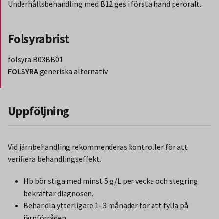
Underhållsbehandling med B12 ges i första hand peroralt.
Folsyrabrist
folsyra B03BB01
FOLSYRA
generiska alternativ
Slut på stycket som endast gäller Region Norbotten.
Uppföljning
Vid järnbehandling rekommenderas kontroller för att
verifiera behandlingseffekt.
Hb bör stiga med minst 5 g/L per vecka och stegring
bekräftar diagnosen.
Behandla ytterligare 1–3 månader för att fylla på
järnförråden.