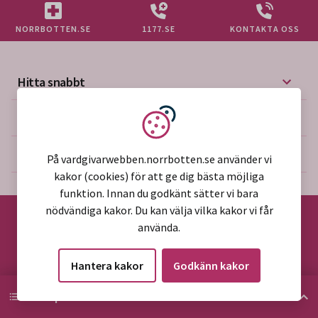
NORRBOTTEN.SE
1177.SE
KONTAKTA OSS
Hitta snabbt
Mer på vårdgivarwebben
Vi använder kakor
Om webbplatsen
På vardgivarwebben.norrbotten.se använder vi
kakor (cookies) för att ge dig bästa möjliga
funktion. Innan du godkänt sätter vi bara
nödvändiga kakor. Du kan välja vilka kakor vi får
använda.
©2026 Region Norrbotten
Hantera kakor
Godkänn kakor
Alla rättigheter reserverade
HITTA PÅ SIDAN
Hitta på sidan