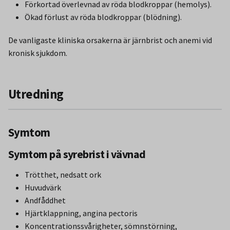
Förkortad överlevnad av röda blodkroppar (hemolys).
Ökad förlust av röda blodkroppar (blödning).
De vanligaste kliniska orsakerna är järnbrist och anemi vid
kronisk sjukdom.
Utredning
Symtom
Symtom på syrebrist i vävnad
Trötthet, nedsatt ork
Huvudvärk
Andfåddhet
Hjärtklappning, angina pectoris
Koncentrationssvårigheter, sömnstörning,