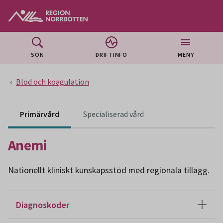
Gå till huvudmeny
Gå till övergripande innehåll
Gå till sidfoten
SÖK
DRIFTINFO
MENY
Blod och koagulation
Innehåll för specialiser
Primärvård
Specialiserad vård
Anemi
Nationellt kliniskt kunskapsstöd med regionala tillägg.
Diagnoskoder