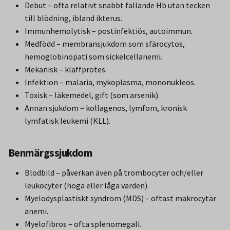
Debut – ofta relativt snabbt fallande Hb utan tecken
till blödning, ibland ikterus.
Immunhemolytisk – postinfektiös, autoimmun.
Medfödd – membransjukdom som sfärocytos,
hemoglobinopati som sickelcellanemi.
Mekanisk – klaffprotes.
Infektion – malaria, mykoplasma, mononukleos.
Toxisk – läkemedel, gift (som arsenik).
Annan sjukdom – kollagenos, lymfom, kronisk
lymfatisk leukemi (KLL).
Benmärgssjukdom
Blodbild – påverkan även på trombocyter och/eller
leukocyter (höga eller låga värden).
Myelodysplastiskt syndrom (MDS) – oftast makrocytär
anemi.
Myelofibros – ofta splenomegali.