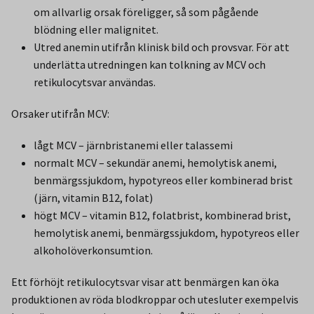
om allvarlig orsak föreligger, så som pågående
blödning eller malignitet.
Utred anemin utifrån klinisk bild och provsvar. För att
underlätta utredningen kan tolkning av MCV och
retikulocytsvar användas.
Orsaker utifrån MCV:
lågt MCV – järnbristanemi eller talassemi
normalt MCV – sekundär anemi, hemolytisk anemi,
benmärgssjukdom, hypotyreos eller kombinerad brist
(järn, vitamin B12, folat)
högt MCV – vitamin B12, folatbrist, kombinerad brist,
hemolytisk anemi, benmärgssjukdom, hypotyreos eller
alkoholöverkonsumtion.
Ett förhöjt retikulocytsvar visar att benmärgen kan öka
produktionen av röda blodkroppar och utesluter exempelvis