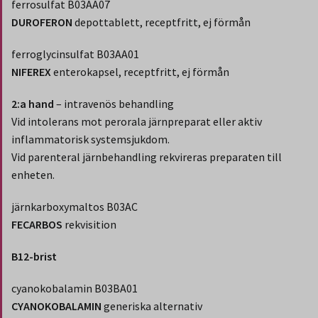
ferrosulfat B03AA07
DUROFERON
depottablett, receptfritt, ej förmån
ferroglycinsulfat B03AA01
NIFEREX
enterokapsel, receptfritt, ej förmån
2:a hand
– intravenös behandling
Vid intolerans mot perorala järnpreparat eller aktiv
inflammatorisk systemsjukdom.
Vid parenteral järnbehandling rekvireras preparaten till
enheten.
järnkarboxymaltos B03AC
FECARBOS
rekvisition
B12-brist
cyanokobalamin B03BA01
CYANOKOBALAMIN
generiska alternativ