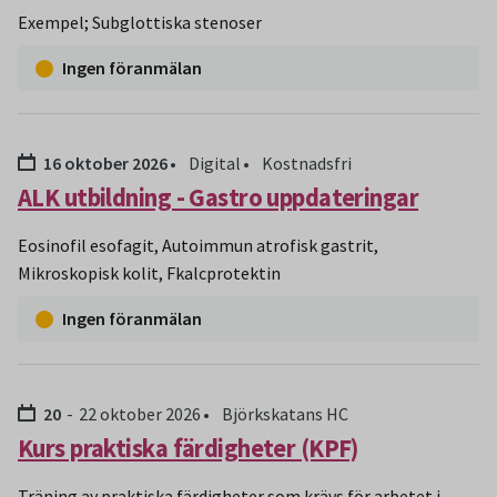
Exempel; Subglottiska stenoser
Ingen föranmälan
Datum:
16 oktober 2026
Digital
Kostnadsfri
ALK utbildning - Gastro uppdateringar
Eosinofil esofagit, Autoimmun atrofisk gastrit,
Mikroskopisk kolit, Fkalcprotektin
Ingen föranmälan
Datum:
t.o.m:
20
22 oktober 2026
Björkskatans HC
Kurs praktiska färdigheter (KPF)
Träning av praktiska färdigheter som krävs för arbetet i