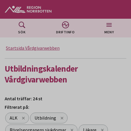
Gå till huvudmeny
Gå till övergripande innehåll
Gå till sidfoten
SÖK
DRIFTINFO
MENY
Startsida Vårdgivarwebben
Utbildningskalender
Vårdgivarwebben
Antal träffar: 24 st
Filtrerat på:
ALK
Utbildning
Rörelseorganens sjukdomar
Läkare