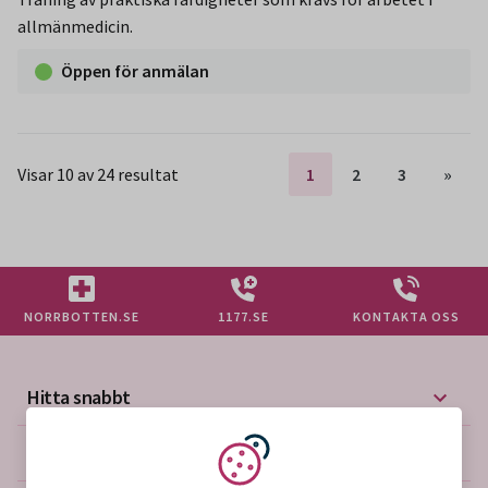
allmänmedicin.
Öppen för anmälan
Visar 10 av 24 resultat
1
2
3
»
NORRBOTTEN.SE
1177.SE
KONTAKTA OSS
Hitta snabbt
Mer på vårdgivarwebben
Vi använder kakor