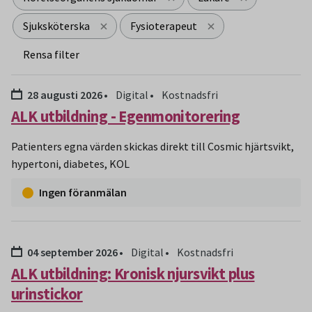
Sjuksköterska
Fysioterapeut
Rensa filter
Sökresultat
Datum:
28 augusti 2026
Digital
Kostnadsfri
ALK utbildning - Egenmonitorering
Patienters egna värden skickas direkt till Cosmic hjärtsvikt,
hypertoni, diabetes, KOL
Ingen föranmälan
Datum:
04 september 2026
Digital
Kostnadsfri
ALK utbildning: Kronisk njursvikt plus
urinstickor