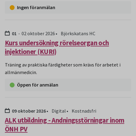
Ingen föranmälan
Datum:
t.o.m:
01
02 oktober 2026
Björkskatans HC
Kurs undersökning rörelseorgan och
injektioner (KURI)
Träning av praktiska färdigheter som krävs för arbetet i
allmänmedicin.
Öppen för anmälan
Datum:
09 oktober 2026
Digital
Kostnadsfri
ALK utbildning - Andningsstörningar inom
ÖNH PV